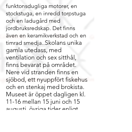
funktonsdugliga motorer, en
stockstuga, en inredd torpstuga
och en ladugård med
jordbruksredskap. Det finns
även en keramikverkstad och en
Skolans unika
timrad smedja..
gamla utedass, med
ventilation och sex sitthål,
finns bevarat på området.
Nere vid stranden finns en
sjöbod, ett nyuppfört fiskehus
och en stenkaj med brokista.
Museet är öppet dagligen kl.
11-16 mellan 15 juni och 15
augusti, övriga tider enligt
överenskommelse på telefon
+358 457 524 4077
.
Kökar hembygdsförening