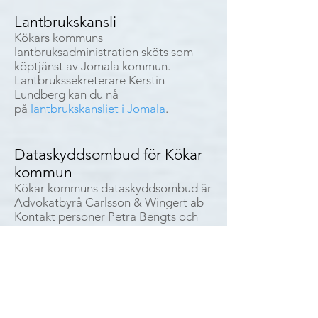
L
antbr
ukskansli
Kökars kommuns
lantbruksadministration sköts som
köptjänst av Jomala kommun.
Lantbrukssekreterare Kerstin
L
undberg kan du nå
på
lantbrukskansliet i Jomala
.
Dataskyddsombud för Kökar
kommun
Kökar kommuns dataskyddsombud är
Advokatbyrå Carlsson & Wingert ab
Kontakt personer Petra Bengts och
Sofia Pensar
E-post:
dpo@wlaw.fi
Telefon:
018-13366
Kontaktuppgifter