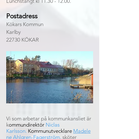
Lunchstängt kl
11.30 - 12.00
.
Postadress
Kökars Kommun
Karlby
22730 KÖKAR
Vi som arbetar på kommunkansliet är
k
ommundirektör
Niclas
Karlsson.
Kommunutvecklare
Madele
ne Ahlgren-Fagerström
,
sköter