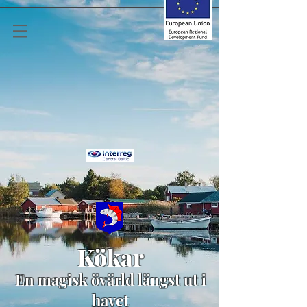
Kökar
En magisk övärld längst ut i
havet